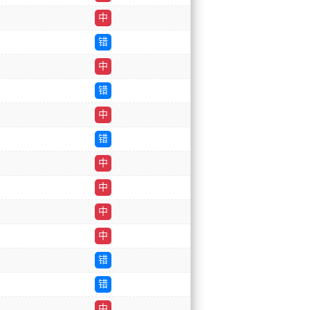
中
错
中
错
中
错
中
中
中
中
错
错
中