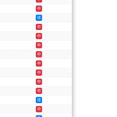
中
错
中
中
中
中
中
中
中
中
错
中