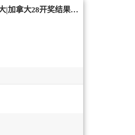
易记地址:28yC.com 加拿大28-加拿大预测-pc开奖结果预测加拿大|加拿大28开奖结果预测官网|加拿大预测28在线预测官网_火热研究!