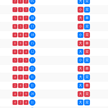
05
大
双
2
1
2
13
小
双
7
1
5
18
大
单
5
6
7
13
小
双
6
5
2
18
小
双
4
8
6
15
大
单
0
9
6
12
大
双
0
8
4
17
小
双
5
7
5
25
大
单
8
9
8
11
大
双
4
2
5
11
大
单
2
4
5
20
大
双
4
7
9
11
大
双
4
3
4