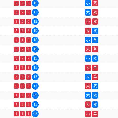
16
小
双
9
2
5
12
大
双
0
7
5
12
小
双
3
9
0
19
大
双
5
8
6
16
小
单
7
1
8
19
大
单
8
7
4
19
小
双
5
7
7
15
大
单
3
4
8
13
大
单
5
2
6
17
大
双
5
5
7
09
大
双
1
3
5
15
大
双
7
4
4
03
小
单
1
1
1