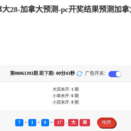
第
08061393
期 距下期:
00
分
42
秒
广告开关：
大双
未开:
1
期
小单
未开:
6
期
小双
未开:
8
期
7
+
1
+
9
=
17
-
大
单
咪牌