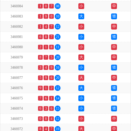
3466984
1
0
7
08
小
中
3466983
1
9
0
10
大
错
3466982
1
4
7
12
小
中
3466981
6
8
7
21
小
错
3466980
2
1
8
11
小
中
3466979
8
7
5
20
大
中
3466978
3
4
9
16
小
错
3466977
5
9
6
20
大
中
3466976
9
1
2
12
大
错
3466975
7
6
1
14
小
错
3466974
6
3
6
15
小
错
3466973
0
8
4
12
小
中
3466972
8
4
7
19
大
中