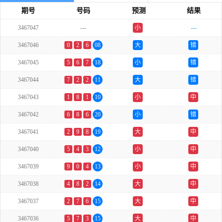
期号
号码
预测
结果
3467047
---
小
---
单
3467046
0
2
6
08
大
错
3467045
5
6
7
18
小
错
3467044
7
2
2
11
大
错
3467043
1
8
1
10
小
中
3467042
6
8
6
20
小
错
3467041
2
9
8
19
大
中
3467040
5
4
3
12
小
中
3467039
9
0
4
13
小
中
3467038
4
8
2
14
大
中
3467037
2
7
6
15
大
中
3467036
5
7
3
15
大
中