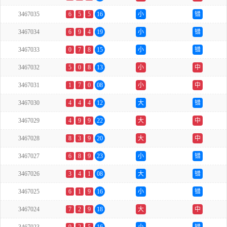
3467035
6
5
5
16
小
错
3467034
6
9
4
19
小
错
3467033
0
7
8
15
小
错
3467032
5
0
8
13
小
中
3467031
1
7
0
08
小
中
3467030
4
4
4
12
大
错
3467029
4
9
9
22
大
中
3467028
8
3
9
20
大
中
3467027
6
8
9
23
小
错
3467026
3
4
1
08
大
错
3467025
6
1
9
16
小
错
3467024
7
2
9
18
大
中