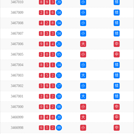
3467010
8
9
3
20
小
错
3467009
2
6
6
14
小
错
3467008
4
2
8
14
小
错
3467007
8
3
3
14
小
错
3467006
9
8
4
21
大
中
3467005
2
0
3
05
小
中
3467004
8
5
1
14
小
错
3467003
4
5
2
11
大
错
3467002
5
9
3
17
小
错
3467001
2
6
2
10
大
错
3467000
0
6
2
08
小
中
3466999
8
4
8
20
大
中
3466998
6
1
2
09
小
中