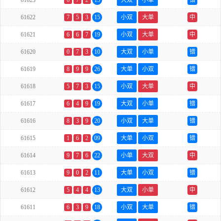
61623
6
7
2
15
大双
小单
错
61622
7
5
3
15
小双
大单
中
61621
6
6
7
19
小双
大单
中
61620
0
7
3
10
大双
小单
错
61619
8
9
9
26
大单
小双
错
61618
5
7
3
15
小双
大单
中
61617
6
4
9
19
大双
小单
错
61616
8
3
9
20
小双
大单
错
61615
1
6
2
09
大单
小双
错
61614
9
7
6
22
小单
大双
中
61613
9
0
2
11
大单
小双
错
61612
5
4
4
13
大双
小单
中
61611
6
3
9
18
小双
大单
错