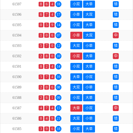
61597
8
6
4
18
小双
大单
错
61596
6
7
4
17
小单
大双
错
61595
0
5
9
14
小双
大单
错
61594
1
0
6
07
小单
大双
中
61593
5
7
0
12
大双
小单
错
61592
2
8
0
10
小双
大单
中
61591
8
2
4
14
小双
大单
错
61590
5
7
4
16
大单
小双
错
61589
2
0
6
08
大双
小单
错
61588
2
6
1
09
小双
大单
错
61587
4
7
4
15
大单
小双
中
61586
8
4
9
21
大双
小单
错
61585
3
9
6
18
小双
大单
错