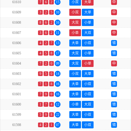
61610
7
6
2
15
小双
大单
中
61609
3
2
5
10
小双
大单
中
61608
8
6
2
16
大双
小单
中
61607
3
6
2
11
小单
大双
中
61606
4
2
7
13
大单
小双
错
61605
4
5
8
17
大双
小单
错
61604
7
2
0
09
大双
小单
中
61603
9
5
0
14
小双
大单
错
61602
7
1
8
16
大单
小双
错
61601
7
9
0
16
大单
小双
错
61600
1
7
4
12
小单
大双
错
61599
5
9
8
22
大单
小双
错
61598
4
2
1
07
大单
小双
错