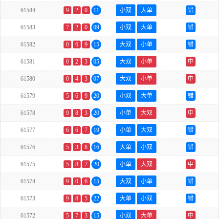
61584
9
2
0
11
小双
大单
错
61583
7
2
0
09
小双
大单
错
61582
0
6
9
15
大双
小单
错
61581
0
2
3
05
大双
小单
中
61580
0
4
3
07
大双
小单
中
61579
5
6
9
20
小双
大单
错
61578
9
8
3
20
小单
大双
中
61577
6
6
7
19
小单
大双
错
61576
5
3
8
16
大单
小双
错
61575
5
8
7
20
小单
大双
中
61574
9
0
6
15
大双
小单
错
61573
9
8
5
22
大单
小双
错
61572
5
7
3
15
小双
大单
中