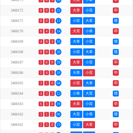
3466173
3
6
9
18
大双
小单
中
3466172
8
9
4
21
大单
小双
中
3466171
6
0
5
11
小双
大单
错
3466170
8
4
2
14
大双
小单
中
3466169
4
8
4
16
大单
小双
错
3466168
9
9
2
20
小双
大单
错
3466167
5
6
8
19
大单
小双
中
3466166
1
4
5
10
大单
小双
中
3466165
3
1
0
04
小双
大单
中
3466164
4
3
5
12
小单
大双
错
3466163
6
5
8
19
大单
小双
中
3466162
3
1
2
06
大双
小单
错
3466161
2
5
8
15
小双
大单
中