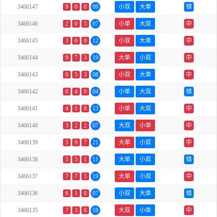
3466147
9
0
0
09
小双
大单
错
3466146
2
0
5
07
小单
大双
中
3466145
3
0
9
12
小双
大单
中
3466144
9
7
3
19
大单
小双
中
3466143
0
5
3
08
小双
大单
中
3466142
0
4
0
04
小单
大双
错
3466141
4
1
8
13
小单
大双
中
3466140
3
2
2
07
大双
小单
中
3466139
5
9
7
21
大单
小双
中
3466138
5
5
1
11
大单
小双
错
3466137
7
7
5
19
大单
小双
中
3466136
6
1
0
07
小双
大单
错
3466135
7
3
8
18
大双
小单
中