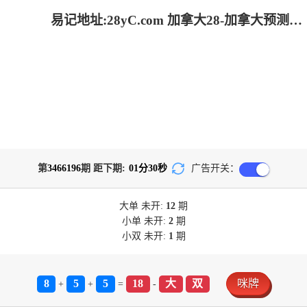
易记地址:28yC.com 加拿大28-加拿大预测-pc开奖结果预测加拿大|加拿大28开奖结果预测官网|加拿大预测28在线预测官网_火热研究!
第
3466196
期 距下期:
01
分
30
秒
广告开关：
大单
未开:
12
期
小单
未开:
2
期
小双
未开:
1
期
8
5
5
18
大
双
咪牌
+
+
=
-