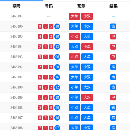
期号
号码
预测
结果
3466197
---
大单
小双
---
3466196
8
5
5
18
大单
小双
错
3466195
4
4
2
10
小双
大单
中
3466194
2
6
5
13
大双
小单
中
3466193
5
0
1
06
小双
大单
中
3466192
2
9
9
20
大单
小双
错
3466191
6
5
5
16
大单
小双
错
3466190
8
2
2
12
小单
大双
错
3466189
1
9
8
18
小单
大双
中
3466188
5
6
9
20
小双
大单
错
3466187
8
6
2
16
小双
大单
错
3466186
7
0
0
07
大单
小双
错