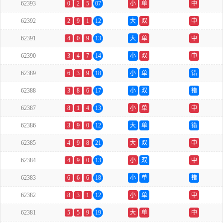
62393
0
2
5
07
小
单
中
62392
2
9
1
12
大
双
中
62391
4
0
9
13
大
单
中
62390
3
4
7
14
小
双
中
62389
6
3
9
18
小
单
错
62388
3
8
6
17
小
双
错
62387
8
1
4
13
小
单
中
62386
3
9
0
12
大
单
错
62385
4
9
8
21
大
双
中
62384
4
9
0
13
小
双
中
62383
6
6
6
18
小
单
错
62382
8
3
1
12
小
单
中
62381
5
5
9
19
大
单
中