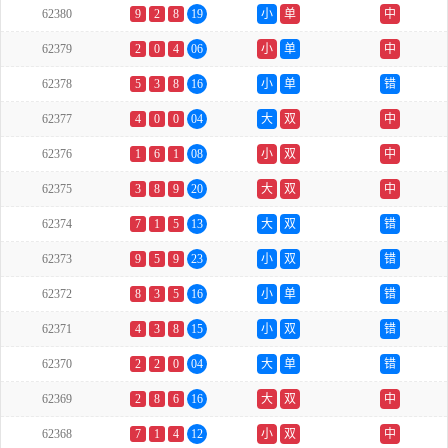
62380
9
2
8
19
小
单
中
62379
2
0
4
06
小
单
中
62378
5
3
8
16
小
单
错
62377
4
0
0
04
大
双
中
62376
1
6
1
08
小
双
中
62375
3
8
9
20
大
双
中
62374
7
1
5
13
大
双
错
62373
9
5
9
23
小
双
错
62372
8
3
5
16
小
单
错
62371
4
3
8
15
小
双
错
62370
2
2
0
04
大
单
错
62369
2
8
6
16
大
双
中
62368
7
1
4
12
小
双
中