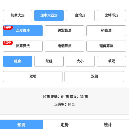
加拿大28
加拿大西28
台湾28
比特币28
众发算法
破军算法
99算法
神算算法
甪端算法
瑞兽算法
组合
杀组
大小
单双
双项
双组
100期 正确：64 期 错误：36 期
正确率：64%
预测
走势
统计