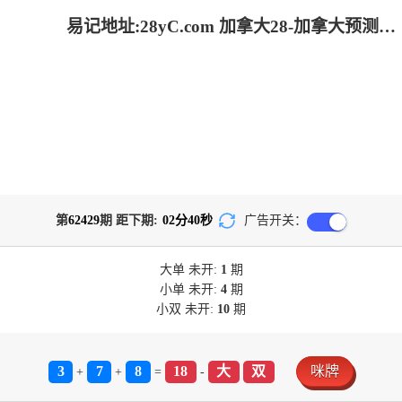
易记地址:28yC.com 加拿大28-加拿大预测-pc开奖结果预测加拿大|加拿大28开奖结果预测官网|加拿大预测28在线预测官网_火热研究!
第
62429
期 距下期:
02
分
40
秒
广告开关：
大单
未开:
1
期
小单
未开:
4
期
小双
未开:
10
期
3
7
8
18
大
双
咪牌
+
+
=
-