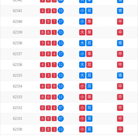
62342
1
0
3
04
大
单
错
62341
4
2
9
15
小
双
错
62340
1
9
7
17
小
单
中
62339
8
6
1
15
大
单
中
62338
3
8
2
13
大
双
错
62337
5
8
4
17
小
单
中
62336
4
1
7
12
大
双
中
62335
5
3
5
13
大
双
错
62334
4
0
9
13
小
双
中
62333
8
0
3
11
小
单
中
62332
0
3
4
07
小
双
中
62331
6
0
1
07
小
双
中
62330
2
8
3
13
小
双
中