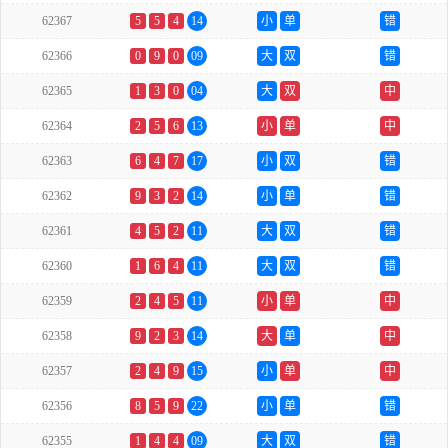
62367
5
5
4
14
小
单
错
62366
0
9
0
09
大
双
错
62365
1
3
0
04
大
双
中
62364
2
5
6
13
小
单
中
62363
6
4
7
17
小
双
错
62362
9
3
2
14
小
单
错
62361
4
5
2
11
大
双
错
62360
1
6
4
11
大
双
错
62359
2
4
5
11
小
单
中
62358
9
2
3
14
大
单
中
62357
2
4
9
15
小
单
中
62356
8
5
9
22
小
单
错
62355
1
4
4
09
大
双
错