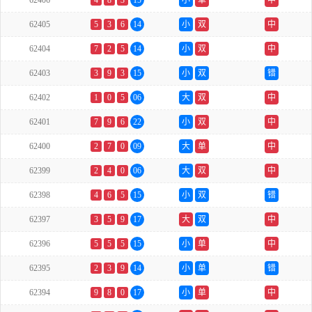
62406
4
8
3
15
小
单
中
62405
5
3
6
14
小
双
中
62404
7
2
5
14
小
双
中
62403
3
9
3
15
小
双
错
62402
1
0
5
06
大
双
中
62401
7
9
6
22
小
双
中
62400
2
7
0
09
大
单
中
62399
2
4
0
06
大
双
中
62398
4
6
5
15
小
双
错
62397
3
5
9
17
大
双
中
62396
5
5
5
15
小
单
中
62395
2
3
9
14
小
单
错
62394
9
8
0
17
小
单
中