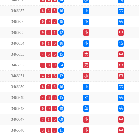
3466358
6
4
4
14
小
错
3466357
8
3
5
16
小
错
3466356
0
9
7
16
小
错
3466355
9
2
1
12
小
中
3466354
9
1
6
16
小
错
3466353
4
5
6
15
大
中
3466352
7
8
9
24
双
中
3466351
4
2
6
12
小
中
3466350
8
2
6
16
小
错
3466349
4
6
5
15
双
错
3466348
0
9
9
18
单
错
3466347
7
1
0
08
小
中
3466346
3
1
7
11
小
中