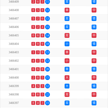
3466409
2
6
3
11
双
错
3466408
0
5
8
13
单
中
3466407
5
2
6
13
双
错
3466406
9
2
4
15
双
错
3466405
0
6
8
14
双
中
3466404
0
9
9
18
小
错
3466403
1
3
9
13
单
中
3466402
4
1
8
13
小
中
3466401
6
6
8
20
单
错
3466400
2
8
5
15
大
中
3466399
4
5
3
12
大
错
3466398
9
8
5
22
双
中
3466397
8
4
3
15
双
错