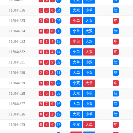
115044637
2
4
7
13
小双
大单
错
115044636
1
3
0
04
大双
小单
错
115044635
3
0
4
07
小单
大双
中
115044634
8
0
0
08
小单
大双
错
115044633
8
1
4
13
小单
大双
中
115044632
6
4
4
14
小单
大双
中
115044631
0
0
9
09
大单
小双
错
115044630
2
6
3
11
大单
小双
错
115044629
9
9
9
27
小双
大单
中
115044628
1
6
1
08
大双
小单
错
115044627
9
7
0
16
大单
小双
错
115044626
8
9
2
19
大双
小单
错
115044625
8
3
6
17
小双
大单
中