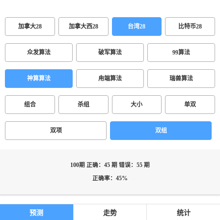
加拿大28
加拿大西28
台湾28
比特币28
众发算法
破军算法
99算法
神算算法
甪端算法
瑞兽算法
组合
杀组
大小
单双
双项
双组
100期 正确：45 期 错误：55 期
正确率：45%
预测
走势
统计