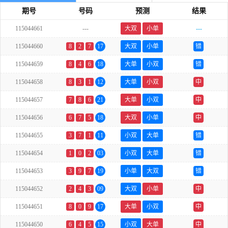
期号
号码
预测
结果
115044661
---
大双
小单
---
115044660
8
2
7
17
大双
小单
错
115044659
8
4
6
18
大单
小双
错
115044658
8
3
1
12
大单
小双
中
115044657
7
8
6
21
大单
小双
中
115044656
6
7
5
18
大双
小单
中
115044655
3
7
1
11
小双
大单
错
115044654
1
0
2
03
小双
大单
错
115044653
3
9
7
19
小单
大双
错
115044652
2
4
3
09
大双
小单
中
115044651
8
0
9
17
大单
小双
中
115044650
6
4
5
15
小双
大单
中