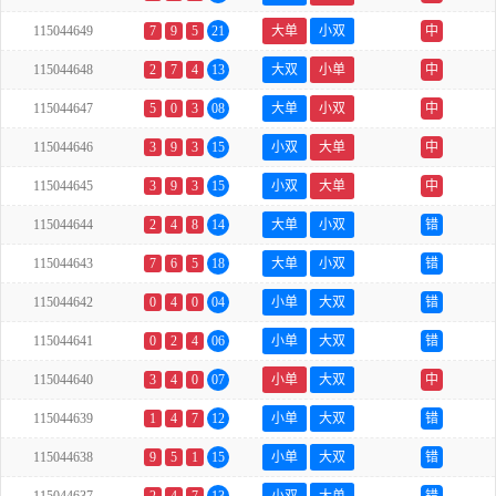
115044649
7
9
5
21
大单
小双
中
115044648
2
7
4
13
大双
小单
中
115044647
5
0
3
08
大单
小双
中
115044646
3
9
3
15
小双
大单
中
115044645
3
9
3
15
小双
大单
中
115044644
2
4
8
14
大单
小双
错
115044643
7
6
5
18
大单
小双
错
115044642
0
4
0
04
小单
大双
错
115044641
0
2
4
06
小单
大双
错
115044640
3
4
0
07
小单
大双
中
115044639
1
4
7
12
小单
大双
错
115044638
9
5
1
15
小单
大双
错