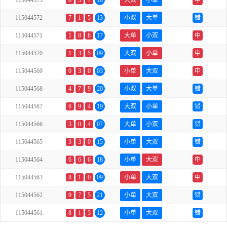
115044573
8
3
7
18
大双
小单
中
115044572
7
1
5
13
小双
大单
错
115044571
1
8
8
17
大单
小双
中
115044570
1
3
5
09
大双
小单
中
115044569
0
3
0
03
小单
大双
中
115044568
4
7
9
20
小双
大单
错
115044567
6
9
4
19
大双
小单
错
115044566
3
0
4
07
大单
小双
错
115044565
3
3
9
15
小单
大双
错
115044564
6
6
6
18
小单
大双
中
115044563
8
1
0
09
小单
大双
中
115044562
9
7
5
21
小单
大双
错
115044561
8
1
3
12
小单
大双
错