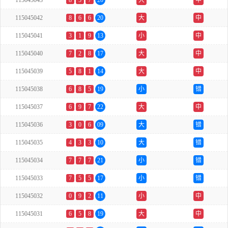
115045043
8
5
7
20
大
中
115045042
8
6
6
20
大
中
115045041
3
1
9
13
小
中
115045040
7
2
8
17
大
中
115045039
5
8
1
14
大
中
115045038
6
8
5
19
小
错
115045037
6
9
7
22
大
中
115045036
3
0
6
09
大
错
115045035
4
3
3
10
大
错
115045034
7
7
7
21
小
错
115045033
7
5
5
17
小
错
115045032
0
9
2
11
小
中
115045031
6
5
8
19
大
中