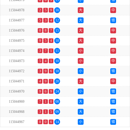
115044979
0
6
9
15
小
错
115044978
2
5
9
16
大
中
115044977
5
3
4
12
大
错
115044976
0
8
7
15
大
中
115044975
9
5
4
18
大
中
115044974
3
7
1
11
小
中
115044973
5
4
1
10
小
中
115044972
3
9
6
18
小
错
115044971
4
9
7
20
大
中
115044970
9
6
9
24
小
错
115044969
7
1
0
08
大
错
115044968
3
1
5
09
大
错
115044967
8
0
6
14
小
错