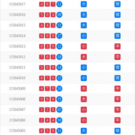
115045017
4
0
7
11
大
错
115045016
5
0
4
09
大
错
115045015
4
4
3
11
大
错
115045014
8
0
9
17
小
错
115045013
0
3
9
12
小
中
115045012
7
6
5
18
大
中
115045011
5
0
9
14
小
错
115045010
8
7
0
15
小
错
115045009
4
7
9
20
大
中
115045008
0
9
6
15
大
中
115045007
1
2
0
03
小
中
115045006
2
4
4
10
小
中
115045005
6
5
0
11
大
错