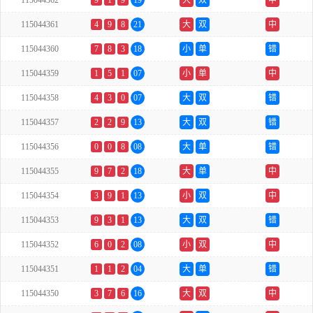
115044362
9
1
9
19
大
双
中
115044361
4
9
8
21
大
双
中
115044360
7
8
3
18
小
单
错
115044359
1
5
1
07
小
单
中
115044358
4
3
0
07
大
双
错
115044357
2
2
9
13
大
双
错
115044356
0
0
8
08
大
单
错
115044355
9
7
2
18
大
单
中
115044354
3
9
1
13
小
双
中
115044353
9
3
1
13
大
双
错
115044352
6
0
2
08
小
双
中
115044351
1
1
2
04
大
单
错
115044350
3
7
6
16
大
双
中