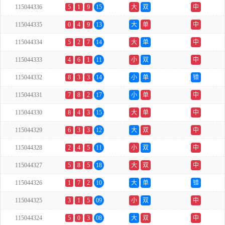
115044336
5
1
9
15
大
双
中
115044335
0
4
9
13
大
单
中
115044334
5
2
7
14
大
单
中
115044333
4
6
1
11
小
双
中
115044332
8
3
3
14
小
单
错
115044331
7
8
2
17
小
单
中
115044330
8
4
3
15
大
单
中
115044329
6
3
3
12
大
双
中
115044328
2
4
5
11
小
双
中
115044327
5
8
5
18
大
双
中
115044326
1
7
2
10
大
单
错
115044325
3
1
5
09
小
双
中
115044324
5
0
3
08
大
双
中