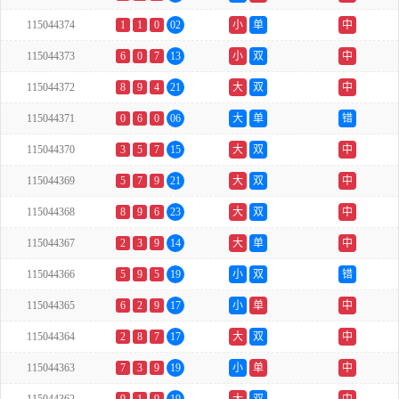
115044374
1
1
0
02
小
单
中
115044373
6
0
7
13
小
双
中
115044372
8
9
4
21
大
双
中
115044371
0
6
0
06
大
单
错
115044370
3
5
7
15
大
双
中
115044369
5
7
9
21
大
双
中
115044368
8
9
6
23
大
双
中
115044367
2
3
9
14
大
单
中
115044366
5
9
5
19
小
双
错
115044365
6
2
9
17
小
单
中
115044364
2
8
7
17
大
双
中
115044363
7
3
9
19
小
单
中