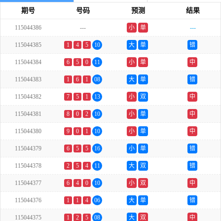
期号
号码
预测
结果
115044386
---
小
单
---
115044385
1
4
5
10
大
单
错
115044384
6
5
0
11
小
单
中
115044383
1
6
1
08
大
单
错
115044382
7
5
1
13
小
双
中
115044381
8
0
2
10
小
单
中
115044380
9
0
1
10
小
单
中
115044379
6
5
5
16
小
单
错
115044378
2
5
4
11
大
双
错
115044377
6
4
0
10
小
双
中
115044376
1
1
4
06
大
单
错
115044375
1
2
5
08
大
双
中