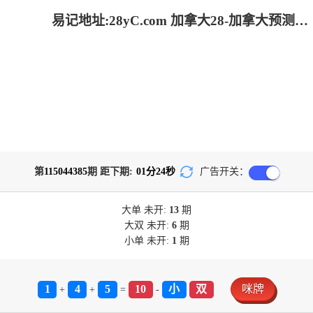
易记地址:28yC.com 加拿大28-加拿大预测-pc开奖结果预测加拿大|加拿大28开奖结果预测官网|加拿大预测28在线预测官网_火热研究!
第
115044385
期 距下期:
01
分
24
秒
广告开关：
大单
未开:
13
期
大双
未开:
6
期
小单
未开:
1
期
1
4
5
10
小
双
咪牌
+
+
=
-