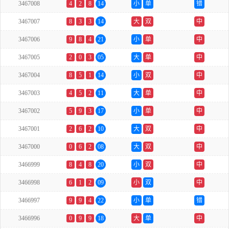
3467008
4
2
8
14
小
单
错
3467007
8
3
3
14
大
双
中
3467006
9
8
4
21
小
单
中
3467005
2
0
3
05
大
单
中
3467004
8
5
1
14
小
双
中
3467003
4
5
2
11
大
单
中
3467002
5
9
3
17
小
单
中
3467001
2
6
2
10
大
双
中
3467000
0
6
2
08
大
双
中
3466999
8
4
8
20
小
双
中
3466998
6
1
2
09
小
双
中
3466997
9
9
4
22
小
单
错
3466996
0
9
9
18
大
单
中