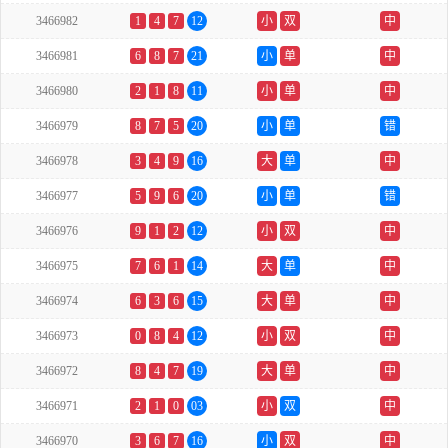
3466982
1
4
7
12
小
双
中
3466981
6
8
7
21
小
单
中
3466980
2
1
8
11
小
单
中
3466979
8
7
5
20
小
单
错
3466978
3
4
9
16
大
单
中
3466977
5
9
6
20
小
单
错
3466976
9
1
2
12
小
双
中
3466975
7
6
1
14
大
单
中
3466974
6
3
6
15
大
单
中
3466973
0
8
4
12
小
双
中
3466972
8
4
7
19
大
单
中
3466971
2
1
0
03
小
双
中
3466970
3
6
7
16
小
双
中