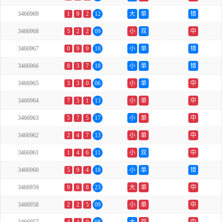
3466969
1
9
2
12
大
单
错
3466968
5
2
2
09
小
双
中
3466967
0
9
9
18
小
单
错
3466966
8
3
7
18
小
单
错
3466965
3
3
0
06
小
单
中
3466964
7
5
1
13
小
单
中
3466963
5
7
5
17
小
单
中
3466962
2
4
7
13
小
单
中
3466961
1
4
6
11
小
双
中
3466960
5
9
4
18
小
单
错
3466959
9
6
8
23
大
单
中
3466958
2
2
5
09
小
单
中