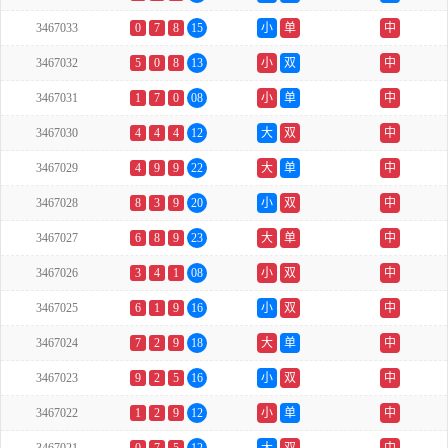
3467033
0
7
8
15
小
单
中
3467032
5
0
8
13
小
双
中
3467031
1
7
0
08
小
单
中
3467030
4
4
4
12
大
双
中
3467029
4
9
9
22
大
单
中
3467028
8
3
9
20
小
双
中
3467027
6
8
9
23
大
单
中
3467026
3
4
1
08
小
双
中
3467025
6
1
9
16
小
双
中
3467024
7
2
9
18
大
单
中
3467023
9
2
5
16
小
双
中
3467022
1
2
9
12
小
单
中