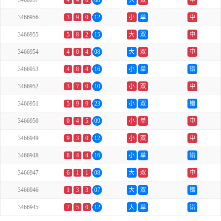
3466957
4
4
0
08
大
双
中
3466956
3
9
0
12
小
单
中
3466955
5
8
2
15
大
双
中
3466954
4
0
4
08
大
双
中
3466953
4
8
4
16
小
单
错
3466952
3
7
0
10
小
双
中
3466951
5
9
9
23
小
双
错
3466950
0
4
5
09
小
单
中
3466949
9
3
0
12
小
双
中
3466948
8
4
4
16
小
单
错
3466947
6
1
1
08
大
双
中
3466946
1
3
3
07
大
双
错
3466945
7
5
0
12
大
单
错