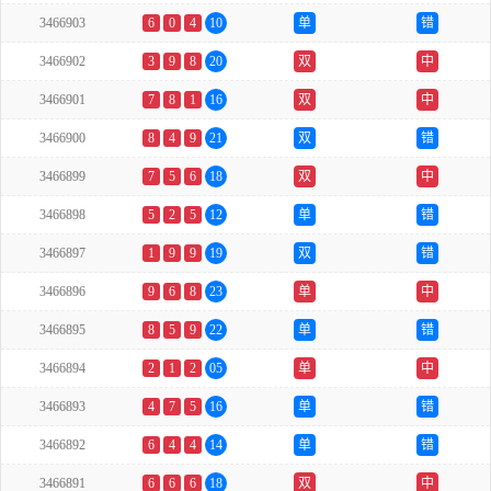
3466903
6
0
4
10
单
错
3466902
3
9
8
20
双
中
3466901
7
8
1
16
双
中
3466900
8
4
9
21
双
错
3466899
7
5
6
18
双
中
3466898
5
2
5
12
单
错
3466897
1
9
9
19
双
错
3466896
9
6
8
23
单
中
3466895
8
5
9
22
单
错
3466894
2
1
2
05
单
中
3466893
4
7
5
16
单
错
3466892
6
4
4
14
单
错
3466891
6
6
6
18
双
中