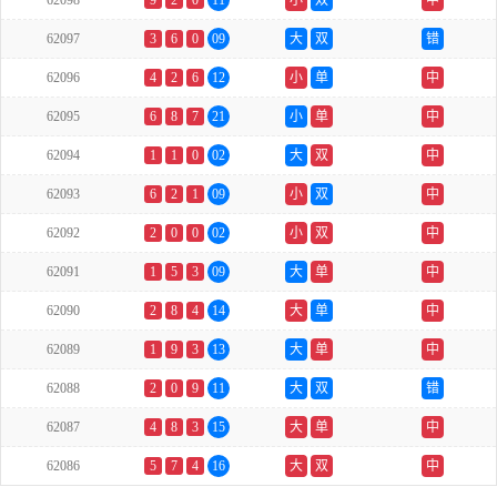
62098
9
2
0
11
小
双
中
62097
3
6
0
09
大
双
错
62096
4
2
6
12
小
单
中
62095
6
8
7
21
小
单
中
62094
1
1
0
02
大
双
中
62093
6
2
1
09
小
双
中
62092
2
0
0
02
小
双
中
62091
1
5
3
09
大
单
中
62090
2
8
4
14
大
单
中
62089
1
9
3
13
大
单
中
62088
2
0
9
11
大
双
错
62087
4
8
3
15
大
单
中
62086
5
7
4
16
大
双
中