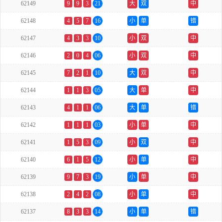
62149
9
9
3
21
大
双
中
62148
4
5
7
16
小
单
错
62147
4
3
3
10
小
双
中
62146
2
0
4
06
小
双
中
62145
7
2
1
10
大
双
中
62144
1
1
3
05
大
单
中
62143
4
1
1
06
大
单
错
62142
1
1
1
03
小
单
中
62141
1
5
3
09
小
双
中
62140
6
1
5
12
小
单
中
62139
9
7
3
19
小
单
中
62138
2
4
2
08
小
单
中
62137
8
3
3
14
小
单
错