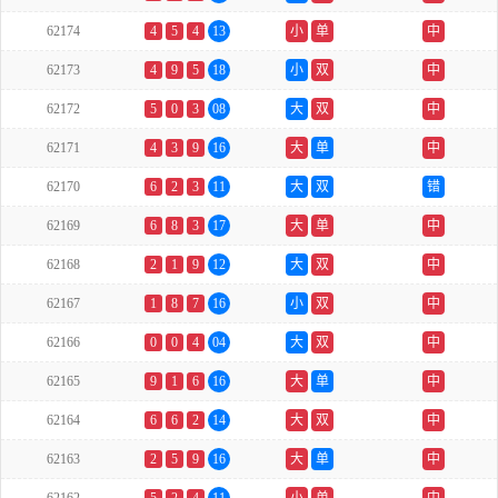
62174
4
5
4
13
小
单
中
62173
4
9
5
18
小
双
中
62172
5
0
3
08
大
双
中
62171
4
3
9
16
大
单
中
62170
6
2
3
11
大
双
错
62169
6
8
3
17
大
单
中
62168
2
1
9
12
大
双
中
62167
1
8
7
16
小
双
中
62166
0
0
4
04
大
双
中
62165
9
1
6
16
大
单
中
62164
6
6
2
14
大
双
中
62163
2
5
9
16
大
单
中