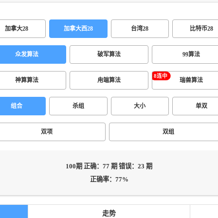
加拿大28
加拿大西28
台湾28
比特币28
众发算法
破军算法
99算法
神算算法
甪端算法
瑞兽算法
组合
杀组
大小
单双
双项
双组
100期 正确：77 期 错误：23 期
正确率：77%
走势