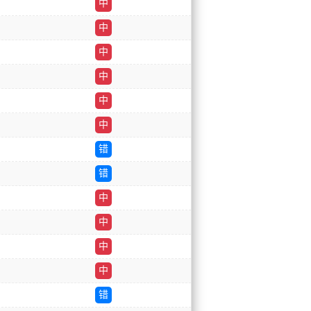
中
中
中
中
中
中
错
错
中
中
中
中
错