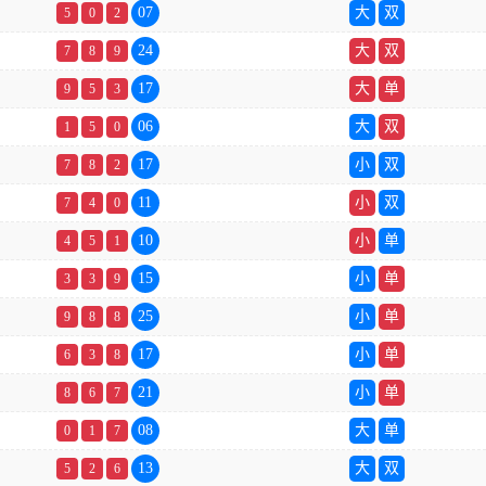
07
大
双
5
0
2
24
大
双
7
8
9
17
大
单
9
5
3
06
大
双
1
5
0
17
小
双
7
8
2
11
小
双
7
4
0
10
小
单
4
5
1
15
小
单
3
3
9
25
小
单
9
8
8
17
小
单
6
3
8
21
小
单
8
6
7
08
大
单
0
1
7
13
大
双
5
2
6