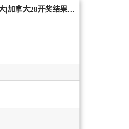
易记地址:28yC.com 加拿大28-加拿大预测-pc开奖结果预测加拿大|加拿大28开奖结果预测官网|加拿大预测28在线预测官网_火热研究!