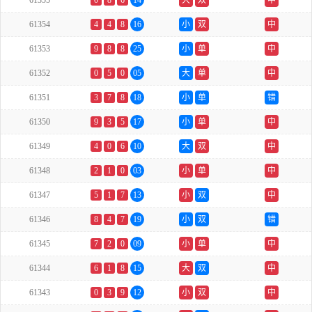
61355
0
8
6
14
大
双
中
61354
4
4
8
16
小
双
中
61353
9
8
8
25
小
单
中
61352
0
5
0
05
大
单
中
61351
3
7
8
18
小
单
错
61350
9
3
5
17
小
单
中
61349
4
0
6
10
大
双
中
61348
2
1
0
03
小
单
中
61347
5
1
7
13
小
双
中
61346
8
4
7
19
小
双
错
61345
7
2
0
09
小
单
中
61344
6
1
8
15
大
双
中
61343
0
3
9
12
小
双
中