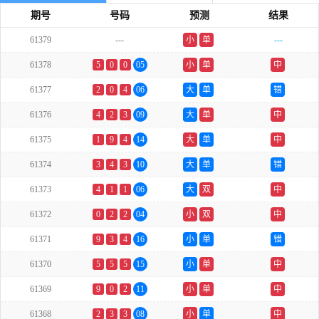
期号
号码
预测
结果
61379
---
小
单
---
61378
5
0
0
05
小
单
中
61377
2
0
4
06
大
单
错
61376
4
2
3
09
大
单
中
61375
1
9
4
14
大
单
中
61374
3
4
3
10
大
单
错
61373
4
1
1
06
大
双
中
61372
0
2
2
04
小
双
中
61371
9
3
4
16
小
单
错
61370
5
5
5
15
小
单
中
61369
9
0
2
11
小
单
中
61368
2
3
3
08
小
单
中