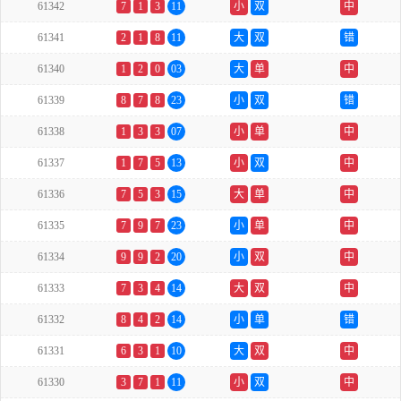
61342
7
1
3
11
小
双
中
61341
2
1
8
11
大
双
错
61340
1
2
0
03
大
单
中
61339
8
7
8
23
小
双
错
61338
1
3
3
07
小
单
中
61337
1
7
5
13
小
双
中
61336
7
5
3
15
大
单
中
61335
7
9
7
23
小
单
中
61334
9
9
2
20
小
双
中
61333
7
3
4
14
大
双
中
61332
8
4
2
14
小
单
错
61331
6
3
1
10
大
双
中
61330
3
7
1
11
小
双
中