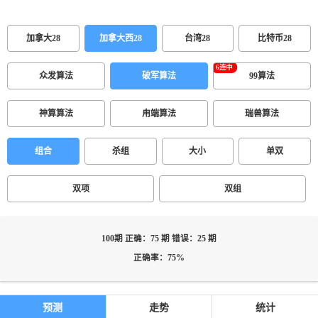
加拿大28
加拿大西28
台湾28
比特币28
众发算法
破军算法
99算法
神算算法
甪端算法
瑞兽算法
组合
杀组
大小
单双
双项
双组
100期 正确：75 期 错误：25 期
正确率：75%
预测
走势
统计