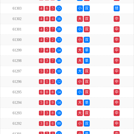
61303
4
6
5
15
小
双
错
61302
4
8
4
16
大
双
中
61301
4
5
7
16
小
双
中
61300
4
7
2
13
小
双
中
61299
7
4
3
14
大
单
中
61298
6
3
7
16
大
单
中
61297
5
3
2
10
大
双
中
61296
8
1
3
12
小
双
中
61295
6
0
8
14
小
双
中
61294
5
0
9
14
大
单
中
61293
7
3
8
18
大
双
中
61292
3
0
6
09
小
双
中