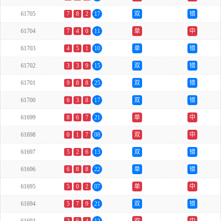
61705
7
8
2
17
双
错
61704
7
4
0
11
单
中
61703
4
5
1
10
单
错
61702
3
3
9
15
双
错
61701
9
8
8
25
双
错
61700
6
3
8
17
双
错
61699
8
6
7
21
单
中
61698
0
1
7
08
双
中
61697
5
2
6
13
双
错
61696
6
8
8
22
单
错
61695
5
0
2
07
单
中
61694
5
7
9
21
双
错