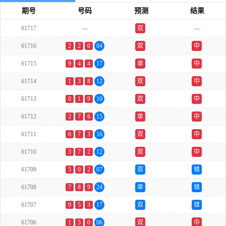
期号
号码
预测
结果
61717
---
双
---
61716
2
2
0
04
双
中
61715
9
4
4
17
单
中
61714
1
3
8
12
双
中
61713
0
1
9
10
双
中
61712
2
7
6
15
单
中
61711
6
7
3
16
双
中
61710
3
7
2
12
双
中
61709
5
0
2
07
双
错
61708
7
8
9
24
单
错
61707
9
5
3
17
双
错
61706
1
5
0
06
双
中