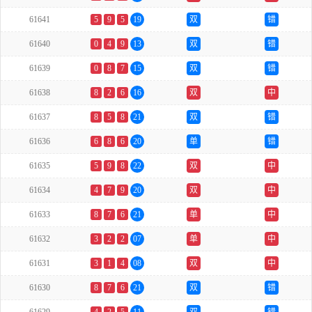
61641
5
9
5
19
双
错
61640
0
4
9
13
双
错
61639
0
8
7
15
双
错
61638
8
2
6
16
双
中
61637
8
5
8
21
双
错
61636
6
8
6
20
单
错
61635
5
9
8
22
双
中
61634
4
7
9
20
双
中
61633
8
7
6
21
单
中
61632
3
2
2
07
单
中
61631
3
1
4
08
双
中
61630
8
7
6
21
双
错