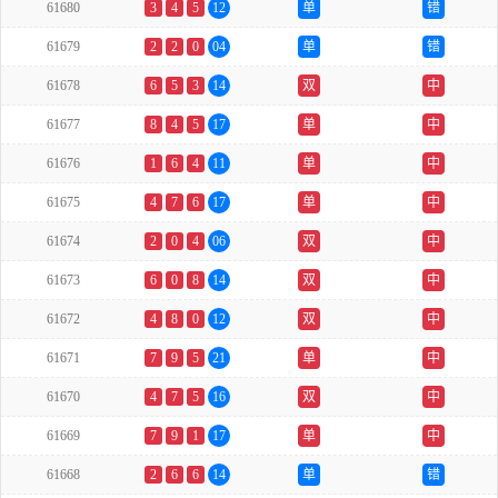
61680
3
4
5
12
单
错
61679
2
2
0
04
单
错
61678
6
5
3
14
双
中
61677
8
4
5
17
单
中
61676
1
6
4
11
单
中
61675
4
7
6
17
单
中
61674
2
0
4
06
双
中
61673
6
0
8
14
双
中
61672
4
8
0
12
双
中
61671
7
9
5
21
单
中
61670
4
7
5
16
双
中
61669
7
9
1
17
单
中
61668
2
6
6
14
单
错