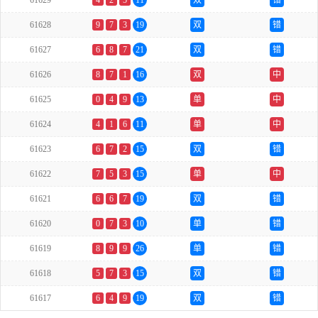
61629
4
2
5
11
双
错
61628
9
7
3
19
双
错
61627
6
8
7
21
双
错
61626
8
7
1
16
双
中
61625
0
4
9
13
单
中
61624
4
1
6
11
单
中
61623
6
7
2
15
双
错
61622
7
5
3
15
单
中
61621
6
6
7
19
双
错
61620
0
7
3
10
单
错
61619
8
9
9
26
单
错
61618
5
7
3
15
双
错
61617
6
4
9
19
双
错